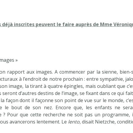
as déjà inscrites peuvent le faire auprès de Mme Véroniq
 images »
 son rapport aux images. A commencer par la sienne, bien-sû
turaux à l’endroit de notre prochain : entre sympathie, jalou
n image, la tirant à quatre épingles, mais oubliant que c’est 
 seront d’autres destins de l’image, se fixant dans ce qui fa
à la façon dont il façonne son point de vue sur le monde, c’e
e le bout de son nez. Encore que, les enfants ne seraie
ge ? Pour que cette recherche ne soit pas un programme, i
Nous avancerons lentement. Le
lento
, disait Nietzche, condit