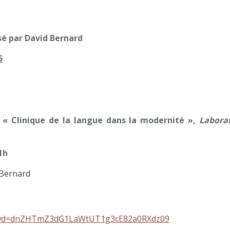
sé par David Bernard
5
 « Clinique de la langue dans la modernité »,
Labora
1h
 Bernard
?pwd=dnZHTmZ3dG1LaWtUT1g3cE82a0RXdz09