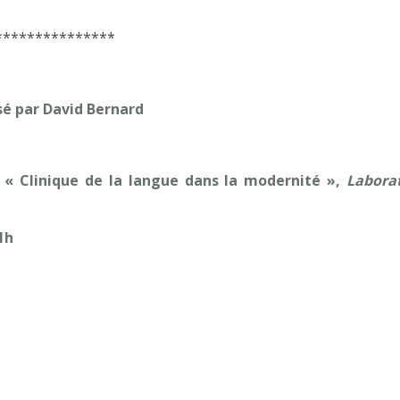
***************
sé par David Bernard
 « Clinique de la langue dans la modernité »,
Labora
1h