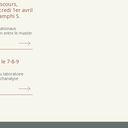
iscours,
credi 1er avril
’amphi S.
nationaux
on entre le master
le 7-8-9
du laboratoire
ychanalyse