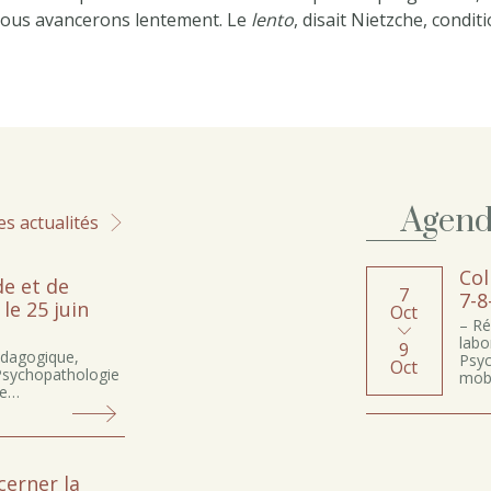
Nous avancerons lentement. Le
lento
, disait Nietzche, condit
Agen
es actualités
Col
e et de
7
7-8
le 25 juin
Oct
– Ré
labo
9
dagogique,
Psyc
Oct
 Psychopathologie
mobi
ce…
cerner la