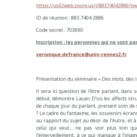
https://us02web.zoom.us/j/883740428
ID de réunion : 883 7404 2886
Code secret : 703690
Inscription : les personnes qui ne sont p
veronique.defrance@univ-rennes2.fr
Présentation du séminaire « Des mots, des
Il sera ici question de l’être parlant, dans
début, démontre Lacan. D’où les affects struc
de chaque jour du parlant, prenant soin de so
? Le cadre du fantasme, les souvenirs écrans
au rapport du sujet au désir de l’Autre, et 
celui qui veut… ne pas voir plus loin qu
l’émerveillement, à ce qui manque à l’ima