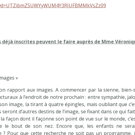
86?pwd=UTZibmZSUWYyWUM4Y3RJUFBMMkVsZz09
as déjà inscrites peuvent le faire auprès de Mme Véroniq
 images »
 son rapport aux images. A commencer par la sienne, bien-sû
turaux à l’endroit de notre prochain : entre sympathie, jalou
n image, la tirant à quatre épingles, mais oubliant que c’est 
 seront d’autres destins de l’image, se fixant dans ce qui fa
à la façon dont il façonne son point de vue sur le monde, c’e
e le bout de son nez. Encore que, les enfants ne seraie
ge ? Pour que cette recherche ne soit pas un programme, i