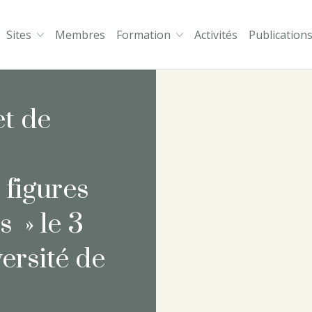
Sites
Membres
Formation
Activités
Publication
thologie et Psychanalyse
et de
figures
s » le 3
versité de