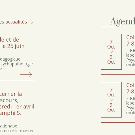
Agen
es actualités
Col
e et de
7
7-8
le 25 juin
Oct
– Ré
labo
9
dagogique,
Psyc
Oct
 Psychopathologie
mobi
ce…
Col
7
7-8
cerner la
Oct
– Ré
iscours,
labo
9
credi 1er avril
Psyc
Oct
’amphi S.
mobi
nationaux
on entre le master