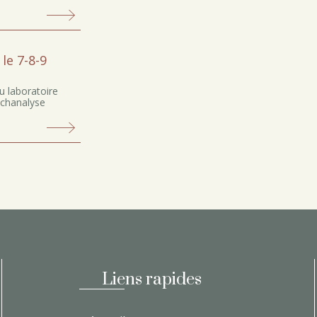
le 7-8-9
du laboratoire
ychanalyse
Liens rapides