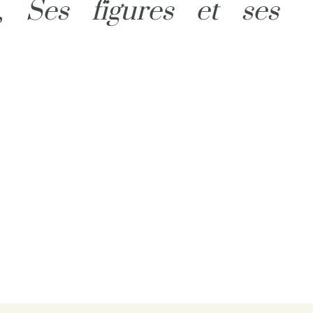
S,
Ses figures et ses