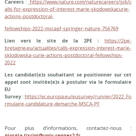
Careers
:
https://www.nature.com/naturecareers/job/c
alls-for-expression-of-interest-marie-skodowskacurie-
actions-postdoctoral-
fellowships-2022-mscapf-springer-nature-756769
Lien vers le site de la 2PE :
https://2pe-
bretagne.eu/actualites/calls-expression-interest-marie-
sklodowska-curie-actions-postdoctoral-fellowships-
2022
Les candidat(e)s souhaitant se positionner sur cet
appel sont invitée(e)s à postuler via le formulaire
EU
Survey
:
https://ec.europa.eu/eusurvey/runner/2022_Fo
rmulaire-candidature-demarche-MSCA-PF
Pour plus d’informations, contactez-nous :
giorgia.tiscini@univ-rennes2.fr