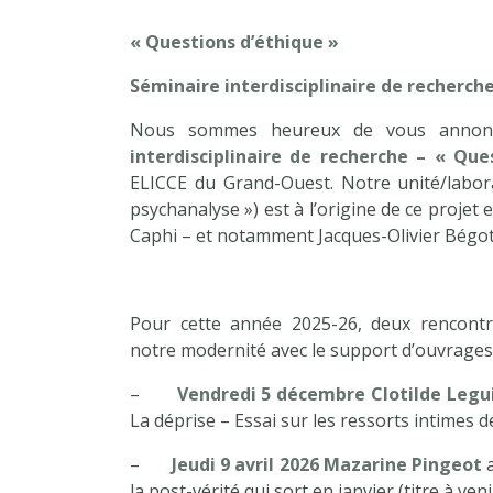
« Questions d’éthique »
Séminaire interdisciplinaire de recherch
Nous sommes heureux de vous annon
interdisciplinaire de recherche – « Qu
ELICCE du Grand-Ouest. Notre unité/labor
psychanalyse ») est à l’origine de ce projet
Caphi – et notamment Jacques-Olivier Bégot
Pour cette année 2025-26, deux rencontr
notre modernité avec le support d’ouvrage
–
Vendredi 5 décembre
Clotilde Legu
La déprise – Essai sur les ressorts intimes 
–
Jeudi 9 avril 2026
Mazarine Pingeot
a
la post-vérité qui sort en janvier (titre à veni