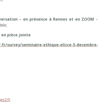
versation – en présence à Rennes et en ZOOM
–
lic.
F en pièce jointe
r.fr/survey/seminaire-ethique-elicce-5-decembre-
es2.fr