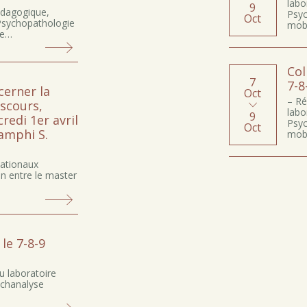
labo
9
dagogique,
Psyc
Oct
 Psychopathologie
mobi
ce…
Col
7
7-8
cerner la
Oct
– Ré
iscours,
labo
9
credi 1er avril
Psyc
Oct
’amphi S.
mobi
nationaux
on entre le master
le 7-8-9
du laboratoire
ychanalyse