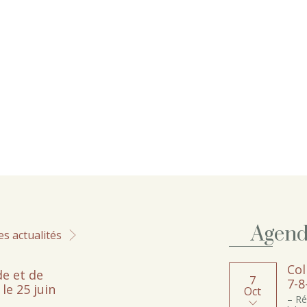
Agen
es actualités
Col
e et de
7
7-8
le 25 juin
Oct
– Ré