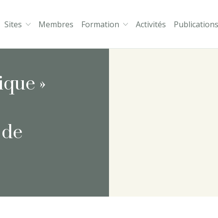
Sites
Membres
Formation
Activités
Publication
thologie et Psychanalyse
ique »
 de