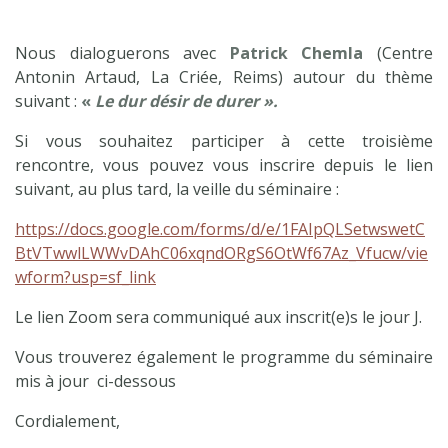
Nous dialoguerons avec
Patrick Chemla
(Centre
Antonin Artaud, La Criée, Reims) autour du thème
suivant :
«
Le dur désir de durer ».
Si vous souhaitez participer à cette troisième
rencontre, vous pouvez vous inscrire depuis le lien
suivant, au plus tard, la veille du séminaire :
https://docs.google.com/forms/d/e/1FAIpQLSetwswetC
BtVTwwlLWWvDAhC06xqndORgS6OtWf67Az_Vfucw/vie
wform?usp=sf_link
Le lien Zoom sera communiqué aux inscrit(e)s le jour J.
Vous trouverez également le programme du séminaire
mis à jour ci-dessous
Cordialement,