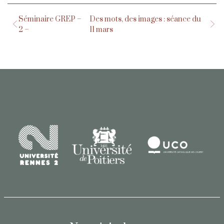
Séminaire GREP –
Des mots, des images : séance du
2 –
11 mars